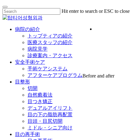
Skip
Hit enter to search or ESC to close
to
Close
main
Search
Menu
content
Menu
病院の紹介
トップティアの紹介
医療スタッフの紹介
病院見学
診療案内・アクセス
安全手術ケア
手術ケアシステム
アフターケアプログラム
Before and after
目整形
切開
自然癒着法
目つき矯正
デュアルアイリフト
目の下の脂肪再配置
目頭・目尻切開
ミドル・シニア向け
目の再手術