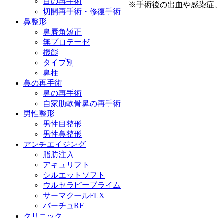
目の再手術
※手術後の出血や感染症
切開再手術・修復手術
鼻整形
鼻唇角矯正
無プロテーゼ
Play
機能
Video
タイプ別
鼻柱
鼻の再手術
鼻の再手術
自家肋軟骨鼻の再手術
男性整形
男性目整形
男性鼻整形
アンチエイジング
脂肪注入
アキュリフト
シルエットソフト
ウルセラピープライム
サーマクールFLX
バーチュRF
クリニック