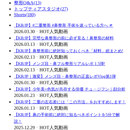
整形Q&A(13)
トップティアスタジオ(27)
Shorts(180)
【KR/JP】#二重整形 #鼻整形 手術を迷っている方へ 🫵
2026.03.30
ㆍ
HOT人気動画
【KR/JP】完璧な鼻整形の前に必ず見る！鼻整形の材料
2026.03.13
ㆍ
HOT人気動画
【KR/JP】鼻整形前に絶対知っておくべき「材料」総まとめ!
2026.02.13
ㆍ
HOT人気動画
【KR/JP】メンズ目・鼻フル整形リアルレポ 1.5弾!
2026.02.13
ㆍ
HOT人気動画
【KR/JP｜激変】メンズ目・鼻整形の正直レポVlog第1弾
2026.01.30
ㆍ
HOT人気動画
【KR/JP】少年美×色気が共存する俳優 チュ・ジフン｜顔分析
2026.01.23
ㆍ
HOT人気動画
【KR/JP】二重の左右差には「この方法」をおすすめします！
2026.01.13
ㆍ
HOT人気動画
【KR/JP】鼻の手術前に絶対に知るべきポイントを5分で解
説！
2025.12.29
ㆍ
HOT人気動画