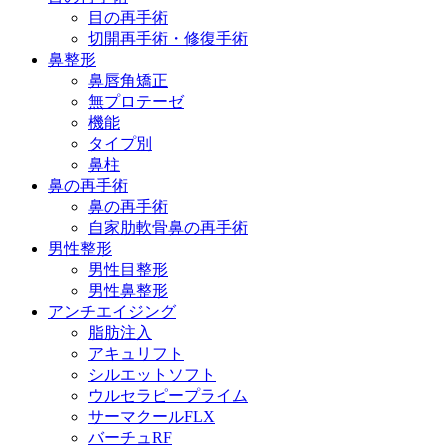
目の再手術
切開再手術・修復手術
鼻整形
鼻唇角矯正
無プロテーゼ
機能
タイプ別
鼻柱
鼻の再手術
鼻の再手術
自家肋軟骨鼻の再手術
男性整形
男性目整形
男性鼻整形
アンチエイジング
脂肪注入
アキュリフト
シルエットソフト
ウルセラピープライム
サーマクールFLX
バーチュRF