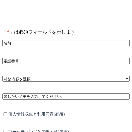
「
*
」は必須フィールドを示します
*
名
前
*
電
話
番
号
*
相
談
内
残し
容
たい
を
メモ
選
を入
*
択
個
個人情報収集と利用同意(必須)
力し
人
てく
情
ださ
報
マ
マーケティングと広告同意(選択)