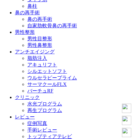
鼻柱
鼻の再手術
鼻の再手術
自家肋軟骨鼻の再手術
男性整形
男性目整形
男性鼻整形
アンチエイジング
脂肪注入
アキュリフト
シルエットソフト
ウルセラピープライム
サーマクールFLX
バーチュRF
クリニック
水光プログラム
再生プログラム
レビュー
症例写真
手術レビュー
トップティアテレビ