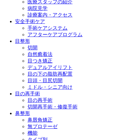
医療スタッフの紹介
病院見学
診療案内・アクセス
安全手術ケア
手術ケアシステム
アフターケアプログラム
目整形
切開
自然癒着法
目つき矯正
デュアルアイリフト
目の下の脂肪再配置
目頭・目尻切開
ミドル・シニア向け
目の再手術
目の再手術
切開再手術・修復手術
鼻整形
鼻唇角矯正
無プロテーゼ
機能
タイプ別