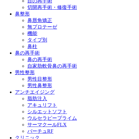
目の再手術
切開再手術・修復手術
鼻整形
鼻唇角矯正
無プロテーゼ
機能
タイプ別
鼻柱
鼻の再手術
鼻の再手術
自家肋軟骨鼻の再手術
男性整形
男性目整形
男性鼻整形
アンチエイジング
脂肪注入
アキュリフト
シルエットソフト
ウルセラピープライム
サーマクールFLX
バーチュRF
クリニック