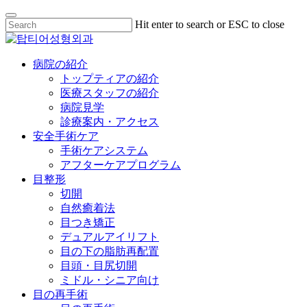
Skip
Hit enter to search or ESC to close
to
Close
main
Search
content
Menu
病院の紹介
トップティアの紹介
医療スタッフの紹介
病院見学
診療案内・アクセス
安全手術ケア
手術ケアシステム
アフターケアプログラム
目整形
切開
自然癒着法
目つき矯正
デュアルアイリフト
目の下の脂肪再配置
目頭・目尻切開
ミドル・シニア向け
目の再手術