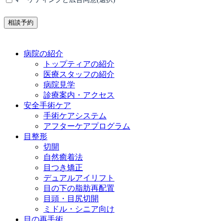
い。
保
ー
護
ケ
方
テ
針
ィ
ン
Close
病院の紹介
グ
Menu
トップティアの紹介
及
医療スタッフの紹介
び
病院見学
広
診療案内・アクセス
告
安全手術ケア
同
手術ケアシステム
意
アフターケアプログラム
目整形
切開
自然癒着法
目つき矯正
デュアルアイリフト
目の下の脂肪再配置
目頭・目尻切開
ミドル・シニア向け
目の再手術