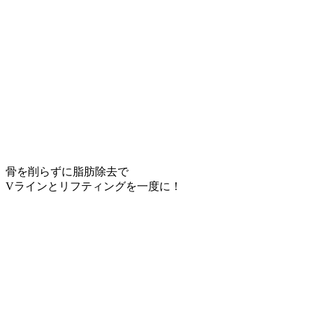
骨を削らずに脂肪除去で
Vラインとリフティングを一度に！
Navigate
to