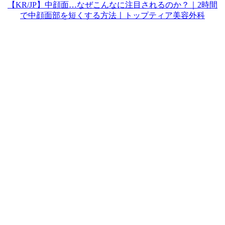
【KR/JP】中顔面…なぜこんなに注目されるのか？｜2時間
で中顔面部を短くする方法ㅣトップティア美容外科
Play
Video