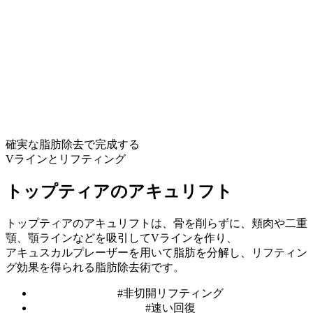
the
next
section
確実な脂肪除去で完成する
Vラインとリフティング
トップティアのアキュリフト
トップティアのアキュリフトは、骨を削らずに、頬肉や二重
顎、顎ラインなどを吸引してVラインを作り、
アキュスカルプレーザーを用いて脂肪を分解し、リフティン
グ効果を得られる脂肪除去術です。
#非切開リフティング
#速い回復