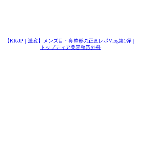
【KR/JP｜激変】メンズ目・鼻整形の正直レポVlog第1弾｜
トップティア美容整形外科
Play
Video