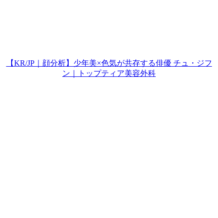
【KR/JP｜顔分析】少年美×色気が共存する俳優 チュ・ジフ
ン｜トップティア美容外科
Play
Video