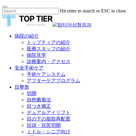
Skip
Hit enter to search or ESC to close
to
Close
main
Search
content
Menu
病院の紹介
トップティアの紹介
医療スタッフの紹介
病院見学
診療案内・アクセス
安全手術ケア
手術ケアシステム
アフターケアプログラム
目整形
切開
自然癒着法
目つき矯正
デュアルアイリフト
目の下の脂肪再配置
目頭・目尻切開
ミドル・シニア向け