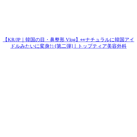
【KR/JP｜韓国の目・鼻整形 Vlog】👀ナチュラルに韓国アイ
ドルみたいに変身!✨[第二弾]ㅣトップティア美容外科
Play
Video