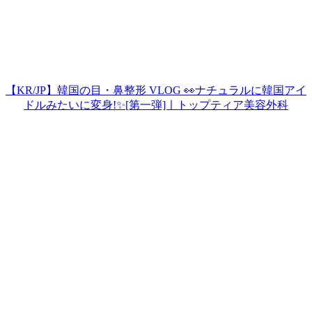
【KR/JP】韓国の目・鼻整形 VLOG 👀ナチュラルに韓国アイ
ドルみたいに変身!✨[第一弾]ㅣトップティア美容外科
Play
Video