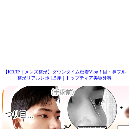
【KR/JP｜メンズ整形】ダウンタイム密着Vlog！目・鼻フル
整形リアルレポ 1.5弾｜トップティア美容外科