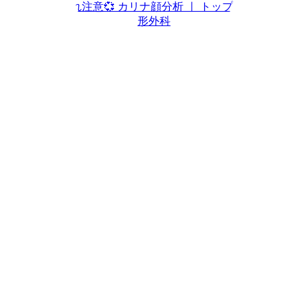
【KR/JP】惚れ注意💞 カリナ顔分析 ㅣ トップティア美容整
形外科
Play
Video