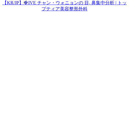
【KR/JP】🍓IVE チャン・ウォニョンの 目, 鼻集中分析 | トッ
プティア美容整形外科
Play
Video