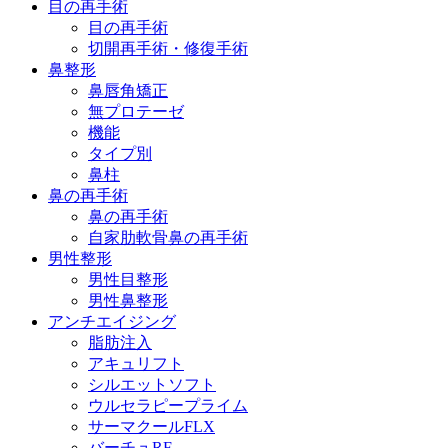
目の再手術
目の再手術
切開再手術・修復手術
鼻整形
鼻唇角矯正
無プロテーゼ
機能
タイプ別
鼻柱
鼻の再手術
鼻の再手術
自家肋軟骨鼻の再手術
男性整形
男性目整形
男性鼻整形
アンチエイジング
脂肪注入
アキュリフト
シルエットソフト
ウルセラピープライム
サーマクールFLX
バーチュRF