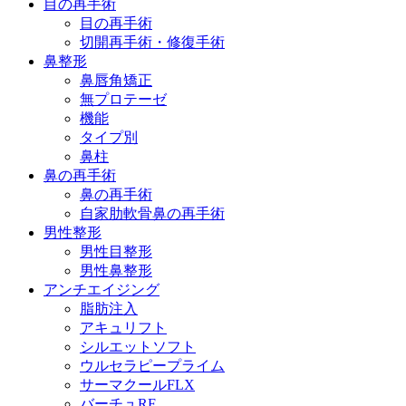
目の再手術
目の再手術
切開再手術・修復手術
鼻整形
鼻唇角矯正
無プロテーゼ
機能
タイプ別
鼻柱
鼻の再手術
鼻の再手術
自家肋軟骨鼻の再手術
男性整形
男性目整形
男性鼻整形
アンチエイジング
脂肪注入
アキュリフト
シルエットソフト
ウルセラピープライム
サーマクールFLX
バーチュRF