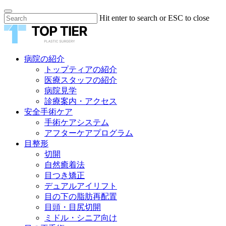
Skip
Hit enter to search or ESC to close
to
Close
main
Search
content
Menu
病院の紹介
トップティアの紹介
医療スタッフの紹介
病院見学
診療案内・アクセス
安全手術ケア
手術ケアシステム
アフターケアプログラム
目整形
切開
自然癒着法
目つき矯正
デュアルアイリフト
目の下の脂肪再配置
目頭・目尻切開
ミドル・シニア向け