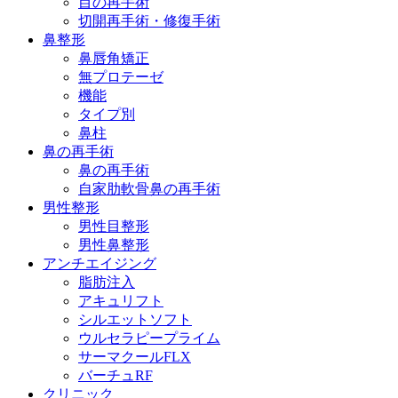
目の再手術
切開再手術・修復手術
鼻整形
鼻唇角矯正
無プロテーゼ
機能
タイプ別
鼻柱
鼻の再手術
鼻の再手術
自家肋軟骨鼻の再手術
男性整形
男性目整形
男性鼻整形
アンチエイジング
脂肪注入
アキュリフト
シルエットソフト
ウルセラピープライム
サーマクールFLX
バーチュRF
クリニック