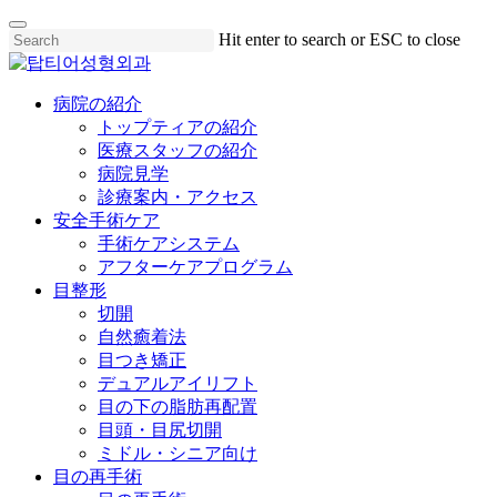
Skip
Hit enter to search or ESC to close
to
Close
main
Search
content
Menu
病院の紹介
トップティアの紹介
医療スタッフの紹介
病院見学
診療案内・アクセス
安全手術ケア
手術ケアシステム
アフターケアプログラム
目整形
切開
自然癒着法
目つき矯正
デュアルアイリフト
目の下の脂肪再配置
目頭・目尻切開
ミドル・シニア向け
目の再手術